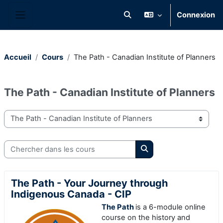
Passer au contenu principal
Connexion
Activer/désactiver la saisie 
Panneau latéral
Accueil
Cours
The Path - Canadian Institute of Planners
The Path - Canadian Institute of Planners
Catégories de cours
Chercher dans les cours
Chercher dans les cou
The Path - Your Journey through
Indigenous Canada - CIP
The Path
is a 6-module online
course on the history and