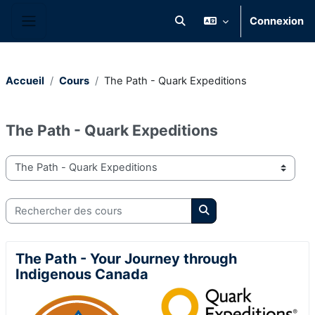
Passer au contenu principal
Connexion
Activer/désactiver la saisie 
Panneau latéral
Accueil
Cours
The Path - Quark Expeditions
The Path - Quark Expeditions
Catégories de cours
Rechercher des cours
Rechercher des cours
The Path - Your Journey through
Indigenous Canada