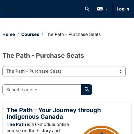
Skip to main content
Log in
Toggle search input
Side panel
Home
Courses
The Path - Purchase Seats
The Path - Purchase Seats
Course categories
Search courses
Search courses
The Path - Your Journey through
Indigenous Canada
The Path
is a 6-module online
course on the history and