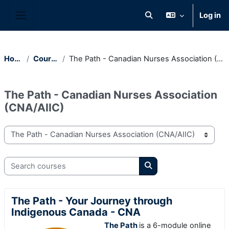
Skip to main content
Log in
Toggle search input
Side panel
Home
Courses
The Path - Canadian Nurses Association (CNA/AIIC)
The Path - Canadian Nurses Association
(CNA/AIIC)
Course categories
Search courses
Search courses
The Path - Your Journey through
Indigenous Canada - CNA
The Path
is a 6-module online